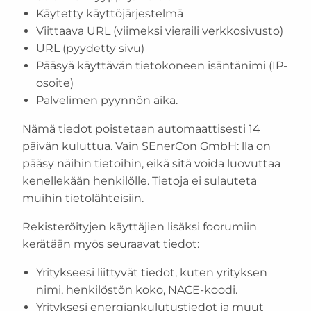
Käytetty käyttöjärjestelmä
Viittaava URL (viimeksi vieraili verkkosivusto)
URL (pyydetty sivu)
Pääsyä käyttävän tietokoneen isäntänimi (IP-
osoite)
Palvelimen pyynnön aika.
Nämä tiedot poistetaan automaattisesti 14
päivän kuluttua. Vain SEnerCon GmbH: lla on
pääsy näihin tietoihin, eikä sitä voida luovuttaa
kenellekään henkilölle. Tietoja ei sulauteta
muihin tietolähteisiin.
Rekisteröityjen käyttäjien lisäksi foorumiin
kerätään myös seuraavat tiedot:
Yritykseesi liittyvät tiedot, kuten yrityksen
nimi, henkilöstön koko, NACE-koodi.
Yrityksesi energiankulutustiedot ja muut