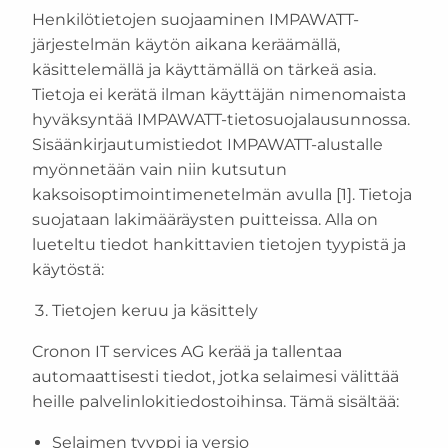
Henkilötietojen suojaaminen IMPAWATT-
järjestelmän käytön aikana keräämällä,
käsittelemällä ja käyttämällä on tärkeä asia.
Tietoja ei kerätä ilman käyttäjän nimenomaista
hyväksyntää IMPAWATT-tietosuojalausunnossa.
Sisäänkirjautumistiedot IMPAWATT-alustalle
myönnetään vain niin kutsutun
kaksoisoptimointimenetelmän avulla [1]. Tietoja
suojataan lakimääräysten puitteissa. Alla on
lueteltu tiedot hankittavien tietojen tyypistä ja
käytöstä:
Tietojen keruu ja käsittely
Cronon IT services AG kerää ja tallentaa
automaattisesti tiedot, jotka selaimesi välittää
heille palvelinlokitiedostoihinsa. Tämä sisältää:
Selaimen tyyppi ja versio