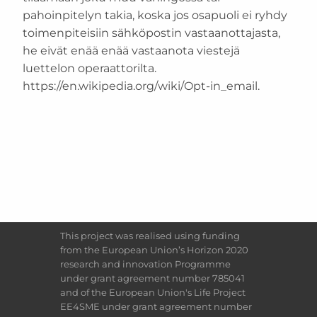
pahoinpitelyn takia, koska jos osapuoli ei ryhdy
toimenpiteisiin sähköpostin vastaanottajasta,
he eivät enää enää vastaanota viestejä
luettelon operaattorilta.
https://en.wikipedia.org/wiki/Opt-in_email.
This project was realised using funding
from the European Union’s Horizon 2020
research and innovation Programme
under grant agreement number 785041
and of the European Union's Life Project
EE4SME under grant agreement number