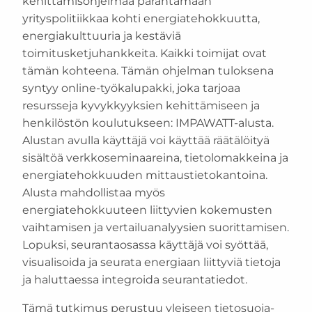
kehittämisohjelmaa parantamaan
yrityspolitiikkaa kohti energiatehokkuutta,
energiakulttuuria ja kestäviä
toimitusketjuhankkeita. Kaikki toimijat ovat
tämän kohteena. Tämän ohjelman tuloksena
syntyy online-työkalupakki, joka tarjoaa
resursseja kyvykkyyksien kehittämiseen ja
henkilöstön koulutukseen: IMPAWATT-alusta.
Alustan avulla käyttäjä voi käyttää räätälöityä
sisältöä verkkoseminaareina, tietolomakkeina ja
energiatehokkuuden mittaustietokantoina.
Alusta mahdollistaa myös
energiatehokkuuteen liittyvien kokemusten
vaihtamisen ja vertailuanalyysien suorittamisen.
Lopuksi, seurantaosassa käyttäjä voi syöttää,
visualisoida ja seurata energiaan liittyviä tietoja
ja haluttaessa integroida seurantatiedot.
Tämä tutkimus perustuu yleiseen tietosuoja-