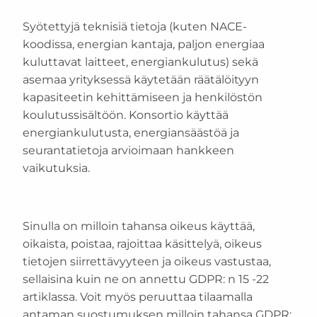
Syötettyjä teknisiä tietoja (kuten NACE-
koodissa, energian kantaja, paljon energiaa
kuluttavat laitteet, energiankulutus) sekä
asemaa yrityksessä käytetään räätälöityyn
kapasiteetin kehittämiseen ja henkilöstön
koulutussisältöön. Konsortio käyttää
energiankulutusta, energiansäästöä ja
seurantatietoja arvioimaan hankkeen
vaikutuksia.
Sinulla on milloin tahansa oikeus käyttää,
oikaista, poistaa, rajoittaa käsittelyä, oikeus
tietojen siirrettävyyteen ja oikeus vastustaa,
sellaisina kuin ne on annettu GDPR: n 15 -22
artiklassa. Voit myös peruuttaa tilaamalla
antaman suostumuksen milloin tahansa GDPR: