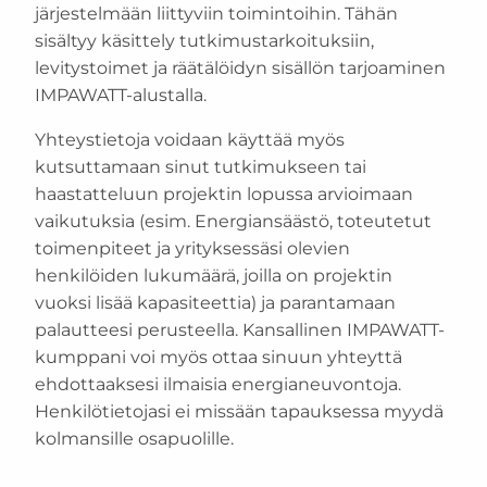
järjestelmään liittyviin toimintoihin. Tähän
sisältyy käsittely tutkimustarkoituksiin,
levitystoimet ja räätälöidyn sisällön tarjoaminen
IMPAWATT-alustalla.
Yhteystietoja voidaan käyttää myös
kutsuttamaan sinut tutkimukseen tai
haastatteluun projektin lopussa arvioimaan
vaikutuksia (esim. Energiansäästö, toteutetut
toimenpiteet ja yrityksessäsi olevien
henkilöiden lukumäärä, joilla on projektin
vuoksi lisää kapasiteettia) ja parantamaan
palautteesi perusteella. Kansallinen IMPAWATT-
kumppani voi myös ottaa sinuun yhteyttä
ehdottaaksesi ilmaisia ​​energianeuvontoja.
Henkilötietojasi ei missään tapauksessa myydä
kolmansille osapuolille.