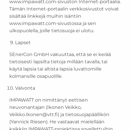
www.impawatt.com-sivuston Internet-portaalia.
Tämän Internet-portaalin verkkosivustot voivat
sisältää linkkejä muihin isäntiin
www.impawatt.com-sivustossa ja sen
ulkopuolella, joille tietosuoja ei ulotu.
Lapset
SEnerCon GmbH vakuuttaa, että se ei kerää
tietoisesti lapsilta tietoja millään tavalla, tai
käytä lapsia tai altista lapsia luvattomille
kolmansille osapuolille.
Valvonta
IMPAWATT on nimittänyt eettisen
neuvonantajan (Ikonen Veikko,
Veikko.Ikonen@vtt.fi) ja tietosuojapäällikön
(Yannick Riesen). He vastaavat mielellään
kaikkiin IMPAWATT-projektissa sovellettuihin