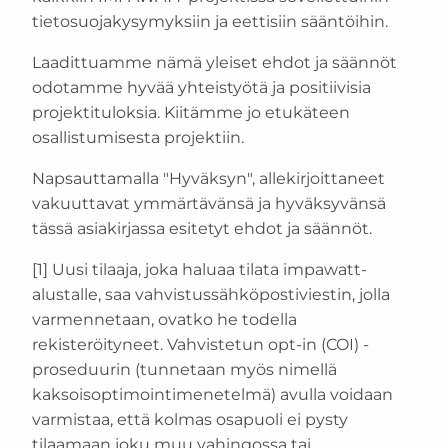
tietosuojakysymyksiin ja eettisiin sääntöihin.
Laadittuamme nämä yleiset ehdot ja säännöt
odotamme hyvää yhteistyötä ja positiivisia
projektituloksia. Kiitämme jo etukäteen
osallistumisesta projektiin.
Napsauttamalla "Hyväksyn", allekirjoittaneet
vakuuttavat ymmärtävänsä ja hyväksyvänsä
tässä asiakirjassa esitetyt ehdot ja säännöt.
[1] Uusi tilaaja, joka haluaa tilata impawatt-
alustalle, saa vahvistussähköpostiviestin, jolla
varmennetaan, ovatko he todella
rekisteröityneet. Vahvistetun opt-in (COI) -
proseduurin (tunnetaan myös nimellä
kaksoisoptimointimenetelmä) avulla voidaan
varmistaa, että kolmas osapuoli ei pysty
tilaamaan joku muu vahingossa tai