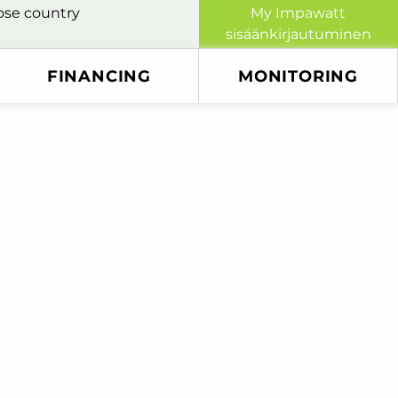
se country
My Impawatt
sisäänkirjautuminen
FINANCING
MONITORING