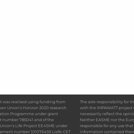
ct was realised using funding from
The sole responsibility for t
ean Union’s Horizon 2020 research
with the IMPAWATT project c
ation Programme under grant
necessarily reflect the opin
 number 785041 and of the
Neither EASME nor the Eu
Union's Life Project EE4SME under
responsible for any use tha
eement number 101076459 Liefe-CET
information contained ther