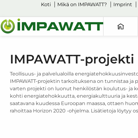
Koti
Mikä on IMPAWATT?
Imprint
IMPAWATT-projekti
Teollisuus- ja palvelualoilla energiatehokkuusinvesto
IMPAWATT-projektin tarkoituksena on tunnistaa ja p
varten projekti on luonut henkilöstän koulutus- ja ke
kohti energiatehokkuutta, energiakulttuuria ja kes
saatavana kuudessa Euroopan maassa, ottaen huom
rahoittaa Horizon 2020 -ohjelma. Lisätietoja löyty