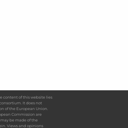
he content of this website lies
onsortium. It does not
ion of the European Union.
ropean Commission are
t may be made of the
ein. Views and opinions