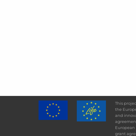
This proje
the Europ
and innov
agreement
European 
grant agr