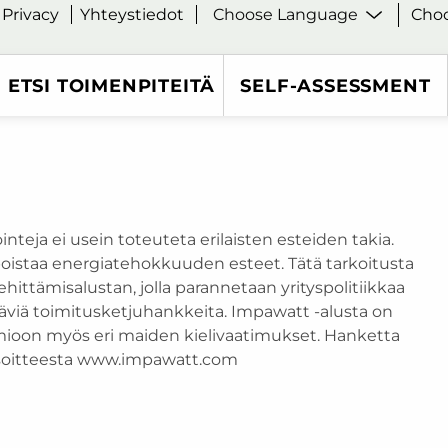
Privacy
Yhteystiedot
Choo
ETSI TOIMENPITEITÄ
SELF-ASSESSMENT
inteja ei usein toteuteta erilaisten esteiden takia.
oistaa energiatehokkuuden esteet. Tätä tarkoitusta
hittämisalustan, jolla parannetaan yrityspolitiikkaa
täviä toimitusketjuhankkeita. Impawatt -alusta on
ioon myös eri maiden kielivaatimukset. Hanketta
y osoitteesta www.impawatt.com